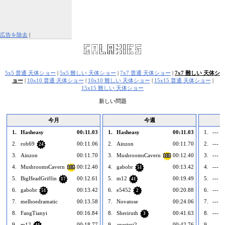
広告を除去
|
この広告を報告する
5x5 普通 天体ショー
|
5x5 難しい 天体ショー
|
7x7 普通 天体ショー
|
7x7 難しい 天体シ
ョー
|
10x10 普通 天体ショー
|
10x10 難しい 天体ショー
|
15x15 普通 天体ショー
|
15x15 難しい 天体ショー
新しい問題
今月
今週
1.
Hasheasy
00:11.03
1.
Hasheasy
00:11.03
1.
--- 
2.
rob69
00:11.06
2.
Ainzon
00:11.70
2.
--- 
24
3.
Ainzon
00:11.70
3.
MushroomsCavern
00:12.40
3.
--- 
118
4.
MushroomsCavern
00:12.40
4.
gabobr
00:13.42
4.
--- 
118
51
5.
BigHeadGriffin
00:12.61
5.
m12
00:19.49
5.
--- 
17
41
6.
gabobr
00:13.42
6.
e5452
00:20.88
6.
--- 
51
2
7.
melhoedramatic
00:13.58
7.
Novatose
00:24.06
7.
--- 
8.
FangTianyi
00:16.84
8.
Sheriruth
00:41.63
8.
--- 
3
9.
m12
00:18.77
9.
anestesi2
00:42.76
9.
--- 
41