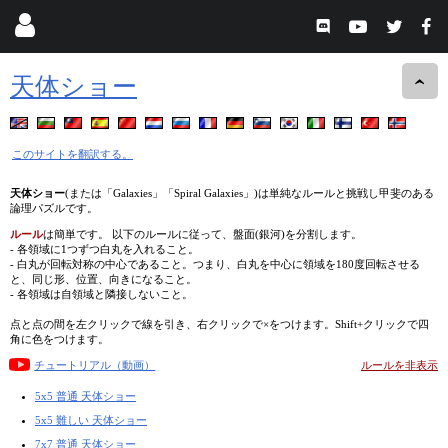
天体ショー
このサイトを翻訳する。
天体ショー
(または「Galaxies」「Spiral Galaxies」)は単純なルールと挑戦し甲斐のある
論理パズルです。
ルール
は簡単です。 以下のルールに従って、盤面(銀河)を分割します。
- 各領域に1つずつ白丸を入れること。
- 白丸が回転対称の中心であること。つまり、白丸を中心に領域を180度回転させる
と、同じ形、位置、向きになること。
- 各領域は自領域と隣接しないこと。
点と点の間を左クリックで線を引き、右クリックで×をつけます。Shift+クリックで四
角に色をつけます。
チュートリアル（動画）
ルールを非表示
5x5 普通 天体ショー
5x5 難しい 天体ショー
7x7 普通 天体ショー