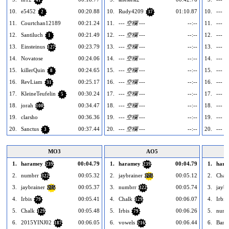
10.
e5452
00:20.88
10.
Rudy4209
01:10.87
10.
--- 
2
37
11.
Courtchan12189
00:21.24
11.
--- 空欄 ---
--:--
11.
--- 
12.
Santiluch
00:21.49
12.
--- 空欄 ---
--:--
12.
--- 
1
13.
Einsteinus
00:23.79
13.
--- 空欄 ---
--:--
13.
--- 
127
14.
Novatose
00:24.06
14.
--- 空欄 ---
--:--
14.
--- 
15.
killerQuin
00:24.65
15.
--- 空欄 ---
--:--
15.
--- 
8
16.
RevLiam
00:25.17
16.
--- 空欄 ---
--:--
16.
--- 
31
17.
KleineTeufelin
00:30.24
17.
--- 空欄 ---
--:--
17.
--- 
5
18.
jorah
00:34.47
18.
--- 空欄 ---
--:--
18.
--- 
100
19.
clarsho
00:36.36
19.
--- 空欄 ---
--:--
19.
--- 
20.
Sanctus
00:37.44
20.
--- 空欄 ---
--:--
20.
--- 
3
MO3
AO5
1.
haramey
00:04.79
1.
haramey
00:04.79
1.
hara
239
239
2.
numbrr
00:05.32
2.
jaybrainer
00:05.12
2.
Chal
322
275
3.
jaybrainer
00:05.37
3.
numbrr
00:05.74
3.
jaybr
275
322
4.
Irbis
00:05.41
4.
Chalk
00:06.07
4.
Irbis
79
129
5.
Chalk
00:05.48
5.
Irbis
00:06.26
5.
numb
129
79
6.
2015YINJ02
00:06.05
6.
vowels
00:06.44
6.
Bans
187
216