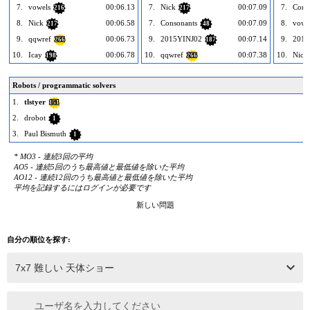
7.
vowels
00:06.13
7.
Nick
00:07.09
7.
Cons
216
217
8.
Nick
00:06.58
7.
Consonants
00:07.09
8.
vowe
217
48
9.
qqwref
00:06.73
9.
2015YINJ02
00:07.14
9.
2015
266
187
10.
Icay
00:06.78
10.
qqwref
00:07.38
10.
Nick
198
266
Robots / programmatic solvers
1.
tlstyer
151
2.
drobot
1
3.
Paul Bismuth
1
* MO3 - 連続3回の平均
AO5 - 連続5回のうち最高値と最低値を除いた平均
AO12 - 連続12回のうち最高値と最低値を除いた平均
平均を記録するにはログインが必要です
新しい問題
自分の順位を探す:
ユーザ名を入力してください